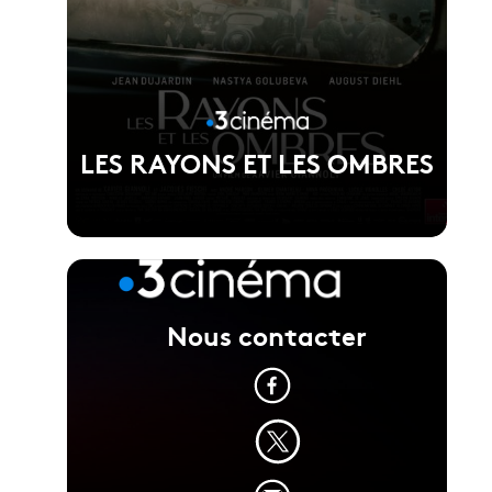
LES RAYONS ET LES OMBRES
Nous contacter
Voir la fiche du film
Réalisé par Xavier Giannoli