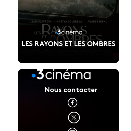
LES RAYONS ET LES OMBRES
Nous contacter
Voir la fiche du film
Réalisé par Xavier Giannoli