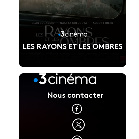
LES RAYONS ET LES OMBRES
Nous contacter
Voir la fiche du film
Réalisé par Xavier Giannoli