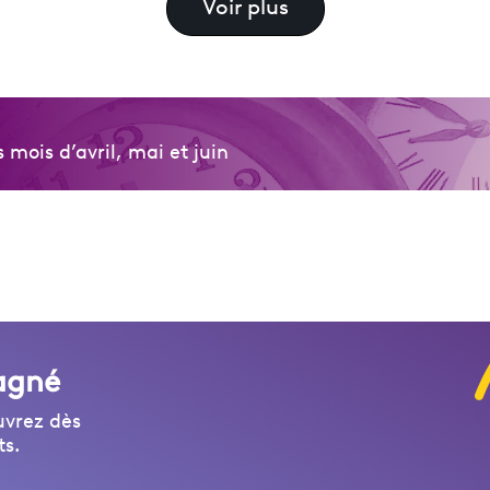
Voir plus
mois d’avril, mai et juin
agné
uvrez dès
ts.