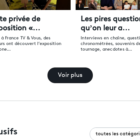
ite privée de
Les pires questio
xposition «…
qu’on leur a…
 à France TV & Vous, des
Interviews en chaîne, quest
urs ont découvert l’exposition
chronométrées, souvenirs d
mone…
tournage, anecdotes à…
Voir plus
usifs
toutes les catégori
toutes les catégori