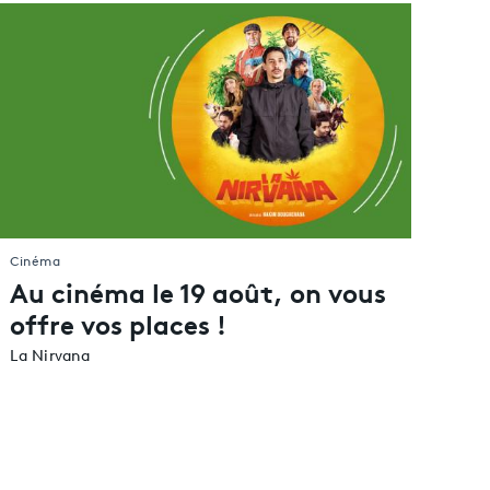
Mayotte
Nouvelle-Calédonie
Polynésie française
La Réunion
Saint-Pierre-et-Miquelon
Wallis-et-Futuna
À l'étranger
Cinéma
Au cinéma le 19 août, on vous
offre vos places !
La Nirvana