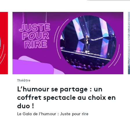
Cinéma
Pas de résultat pour cette sélection actuellement.
Cultures urbaines
Expositions
Livres & BD
Musiques & Danse
Patrimoine & Histoir
Théâtre
Toute la culture
Théâtre
L’humour se partage : un
coffret spectacle au choix en
duo !
Le Gala de l'humour : Juste pour rire