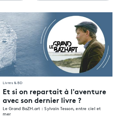
Auvergne-Rhône-Alpes
Bourgogne-Franche-Comté
Bretagne
Centre-Val de Loire
Corse
e
Grand Est
Hauts-de-France
Île-de-France
Normandie
Nouvelle-Aquitaine
Livres & BD
Occitanie
Et si on repartait à l'aventure
Pays de la Loire
avec son dernier livre ?
Provence-Alpes-Côte d’Azur
Le Grand BaZH.art : Sylvain Tesson, entre ciel et
Guadeloupe
mer
Guyane
Martinique