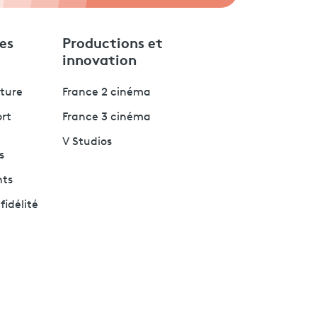
es
Productions et
innovation
lture
France 2 cinéma
ort
France 3 cinéma
V Studios
s
nts
fidélité