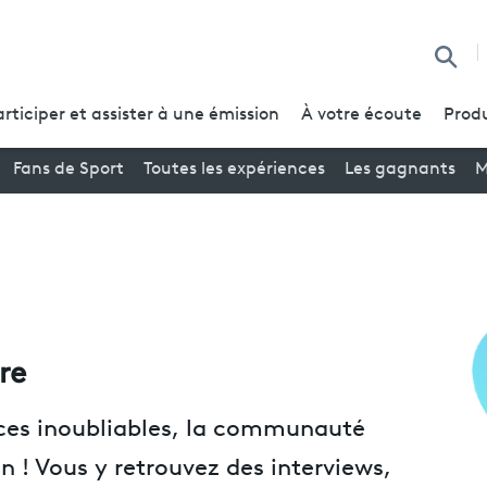
Reche
articiper et assister à une émission
À votre écoute
Produ
Fans de Sport
Toutes les expériences
Les gagnants
M
re
nces inoubliables, la communauté
n ! Vous y retrouvez des interviews,