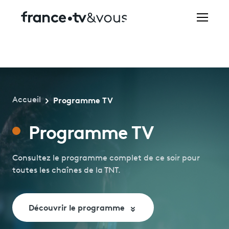
Rechercher
Festivals
Programme TV
Accueil
Creators
Programme TV
À la une
Participer et assister à une émission
Consultez le programme complet de ce soir pour
toutes les chaînes de la TNT.
À votre écoute
Productions et innovation
Découvrir le programme
Programme
tv