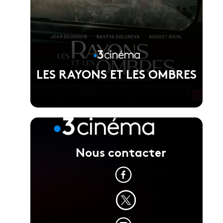
LES RAYONS ET LES OMBRES
Nous contacter
Voir la fiche du film
Réalisé par Xavier Giannoli