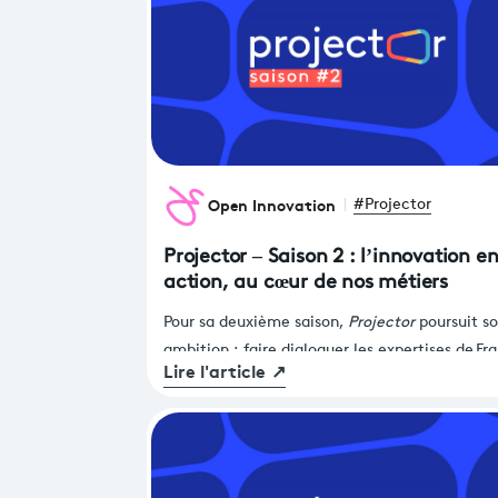
Open Innovation
#Projector
Projector – Saison 2 : l’innovation e
action, au cœur de nos métiers
Pour sa deuxième saison,
Projector
poursuit s
ambition : faire dialoguer les expertises de Fr
Lire l'article
↗
Télévisions et l’agilité des startups pour
transformer concrètement nos services et nos
produits.