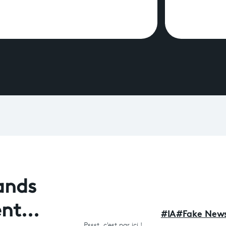
rands
nt...
#
IA
#
Fake News
Pssst,
c'est par ici !