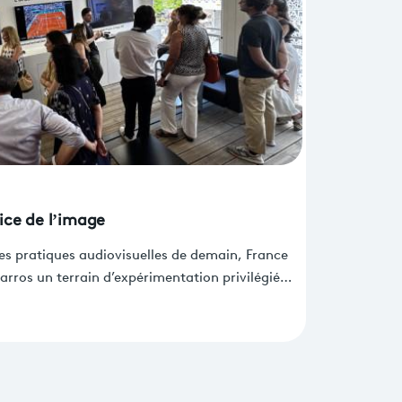
vice de l’image
es pratiques audiovisuelles de demain, France
arros un terrain d’expérimentation privilégié
 production, de la diffusion sportive et des