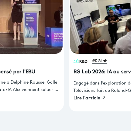
R&D
#RGLab
ensé par l'EBU
RG Lab 2026: IA au ser
erné à Delphine Roussel Galle
Engagé dans l’exploration d
ta/IA Alix viennent saluer le
Télévisions fait de Roland-G
Lire l'article
↗
isions.
pour imaginer l’avenir de la
expériences immersives.