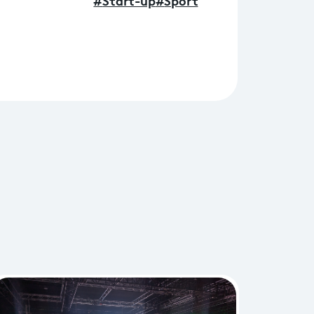
#
Start-up
#
Sport