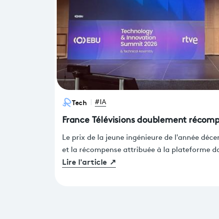
Tech
#IA
France Télévisions doublement récomp
Le prix de la jeune ingénieure de l'année déc
et la récompense attribuée à la plateforme da
Lire l'article
↗
travail engagé par les équipes de France Télév