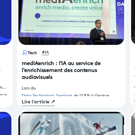
Tech
#IA
medIAenrich : l'IA au service de
n
l'enrichissement des contenus
audiovisuels
on
Lors du
ance
Data Technology Seminar
de l'UER à Genève,
Lire l'article
↗
Skander Ben Attia, directeur des Technologies et
Systèmes d'Information de France Télevisions a
annoncé la mise à disposition de medIAenrich aux
membres de l'EBU. Ces services IA, codéveloppés
par France Télévisions et Télécom SudParis,