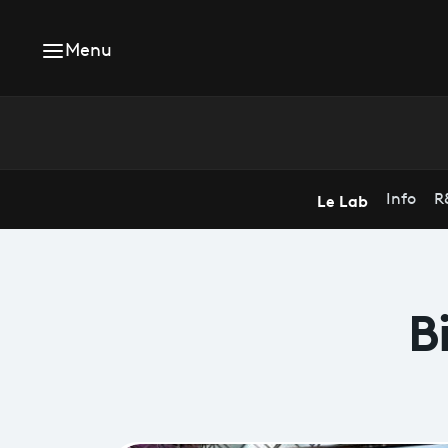
Menu
Le Lab
Info
R
B