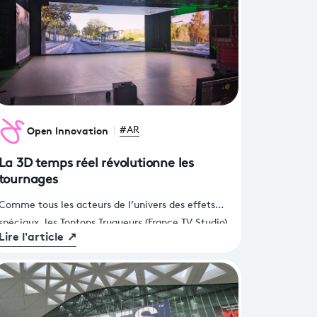
Open Innovation
#AR
La 3D temps réel révolutionne les
tournages
Comme tous les acteurs de l’univers des effets
spéciaux, les Tontons Truqueurs (France TV Studio)
Lire l'article
↗
sont engagés dans une course permanente à
l’innovation pour proposer des techniques de
tournage et surtout des productions toujours plus
qualitatives.