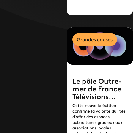
en France
Grandes causes
Le pôle Outre-
mer de France
Télévisions
relance son
Cette nouvelle édition
opération
confirme la volonté du Pôle
d'offrir des espaces
d'espaces
publicitaires gracieux aux
publicitaires
associations locales