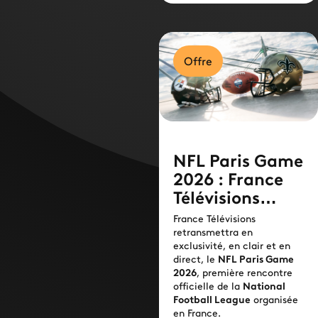
Offre
NFL Paris Game
2026 : France
Télévisions
diffusera en
France Télévisions
exclusivité en
retransmettra en
exclusivité, en clair et en
clair et en
direct, le
NFL Paris Game
direct le
2026
, première rencontre
premier match
officielle de la
National
Football League
organisée
officiel de NFL
en France.