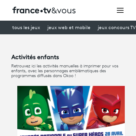
Rechercher
tous les jeux
jeux web et mobile
jeux concours TV
Festivals
Jeux
Activités enfants
Creators
Retrouvez ici les activités manuelles à imprimer pour vos
enfants, avec les personnages emblématiques des
À la une
programmes diffusés dans Okoo !
Participer et assister à une émission
À votre écoute
Productions et innovation
Programme
tv