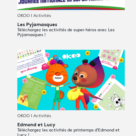
OKOO I Activités
Avantages fidélité
Les Pyjamasques
Téléchargez les activités de super-héros avec Les
connexion
Pyjamasques !
OKOO I Activités
Edmond et Lucy
Téléchargez les activités de printemps d'Edmond et
Lucy !