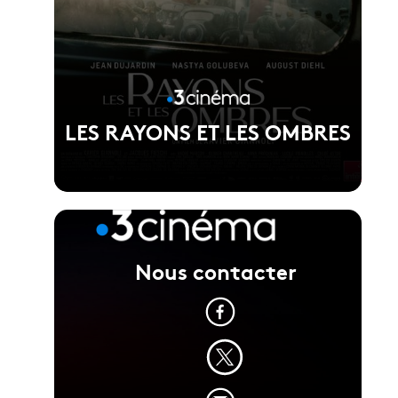
LES RAYONS ET LES OMBRES
Nous contacter
Voir la fiche du film
Réalisé par Xavier Giannoli