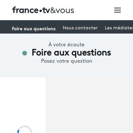
Rechercher
Foire aux questions
Nous contacter
Les médiate
À votre écoute
Festivals
Foire aux questions
Posez votre question
Creators
À la une
Participer et assister à une émission
À votre écoute
Productions et innovation