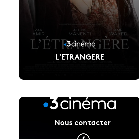
L'ETRANGERE
Voir la fiche du film
Nous contacter
Réalisé par Gaya jiji