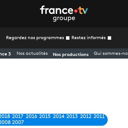
Regardez nos programmes
Restez informés
nce 3
Nos productions
Nos actualités
Qui sommes-no
2018
2017
2016
2015
2014
2013
2012
2011
2008
2007