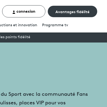
connexion
Avantages fidélité
rcher un contenu
ctions et innovation
Programme
tv
es points fidélité
n du Sport avec la communauté Fans
ulisses, places VIP pour vos