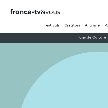
Festivals
Creators
À la une
P
Fans de Culture