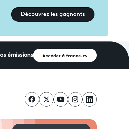
Découvrez les gagnants
Accéder à france.tv
vos émissions