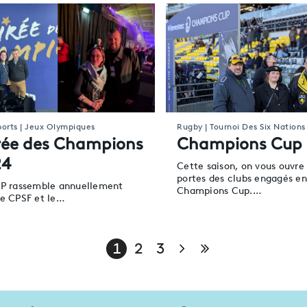
ports | Jeux Olympiques
Rugby | Tournoi Des Six Nations
rée des Champions
Champions Cup
24
Cette saison, on vous ouvre 
portes des clubs engagés en
EP rassemble annuellement
Champions Cup.…
le CPSF et le…
Page suivante
Dernière page
1
2
3