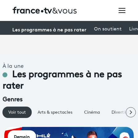
Rechercher
Les programmes à ne pas rater
On soutient
Livr
Festivals
À la une
Creators
Les programmes à ne pas
À la une
rater
Participer et assister à une émission
Genres
À votre écoute
Voir tout
Arts & spectacles
Cinéma
Divertisseme
Productions et innovation
Demain