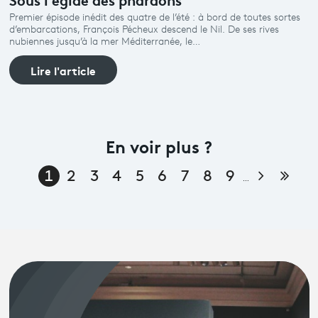
Premier épisode inédit des quatre de l’été : à bord de toutes sortes
d’embarcations, François Pécheux descend le Nil. De ses rives
nubiennes jusqu’à la mer Méditerranée, le…
Lire l'article
En voir plus ?
Page su
Dern
1
2
3
4
5
6
7
8
9
…