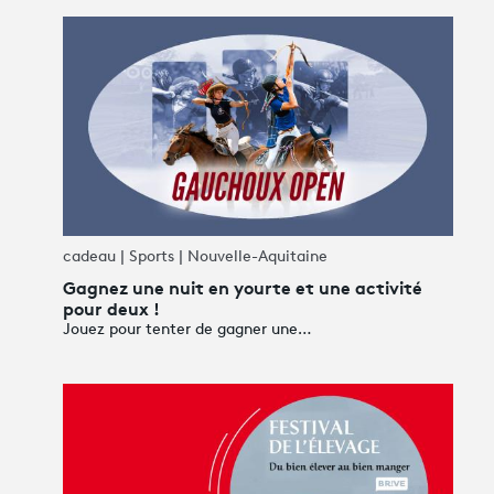
Guyane
Martinique
Avantages fidélité
Mayotte
Nouvelle-Calédonie
connexion
Polynésie française
La Réunion
Saint-Pierre-et-Miquelon
Wallis-et-Futuna
À l'étranger
cadeau | Sports | Nouvelle-Aquitaine
Gagnez une nuit en yourte et une activité
pour deux !
Jouez pour tenter de gagner une…