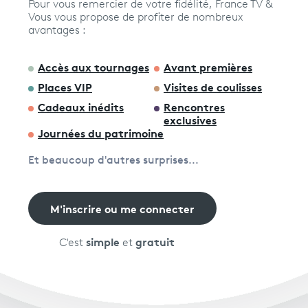
Pour vous remercier de votre fidélité, France TV &
Vous vous propose de profiter de nombreux
avantages :
Avantages fidélité
Accès aux tournages
Avant premières
connexion
Places VIP
Visites de coulisses
Cadeaux inédits
Rencontres
exclusives
Journées du patrimoine
Et beaucoup d'autres surprises...
M'inscrire ou me connecter
simple
gratuit
C'est
et