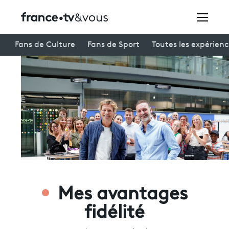
Rechercher
Fans de Culture
Fans de Sport
Toutes les expérien
Festivals
Creators
À la une
Participer et assister à une émission
À votre écoute
Mes avantages
Productions et innovation
fidélité
Programme
tv