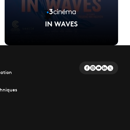
IN WAVES
Voir la fiche du film
éation
Réalisé par Phuong Mai Nguyen
chniques