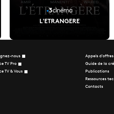
L'ETRANGERE
ignez-nous
Appels d'offres
Voir la fiche du film
Guide de la cr
ce TV Pro
Publications
ce TV & Vous
Réalisé par Gaya jiji
Ressources te
Contacts