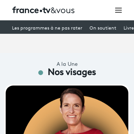
Rechercher
Les programmes à ne pas rater
On soutient
Livre
Festivals
A la Une
Creators
Nos visages
À la une
Participer et assister à une émission
À votre écoute
Productions et innovation