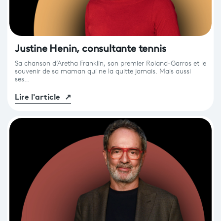
Programme
tv
Avantages fidélité
Justine Henin, consultante tennis
Sa chanson d’Aretha Franklin, son premier Roland-Garros et le
connexion
souvenir de sa maman qui ne la quitte jamais. Mais aussi
ses…
Lire l'article
↗