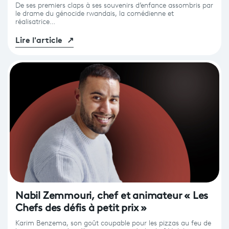
De ses premiers claps à ses souvenirs d’enfance assombris par
le drame du génocide rwandais, la comédienne et
réalisatrice…
Lire l'article
↗
Nabil Zemmouri, chef et animateur « Les
Chefs des défis à petit prix »
Karim Benzema, son goût coupable pour les pizzas au feu de