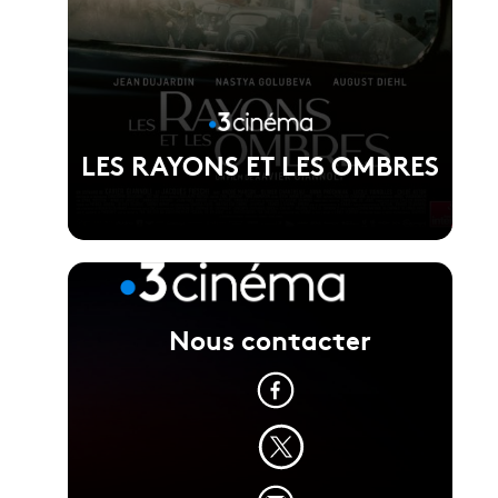
LES RAYONS ET LES OMBRES
Nous contacter
Voir la fiche du film
Réalisé par Xavier Giannoli