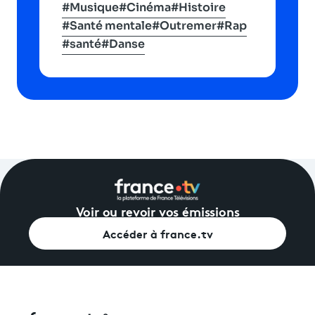
#Musique
#Cinéma
#Histoire
#Santé mentale
#Outremer
#Rap
#santé
#Danse
Voir ou revoir vos émissions
Accéder à france.tv