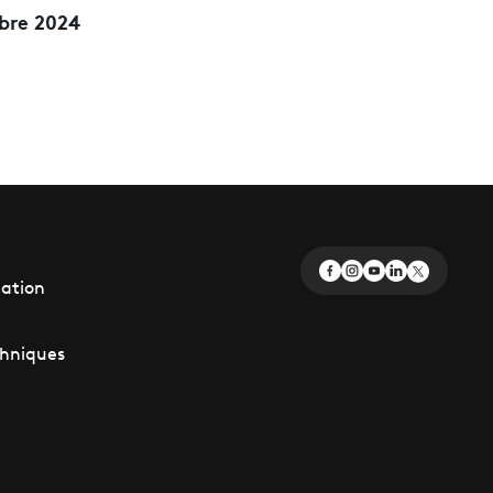
bre 2024
éation
chniques