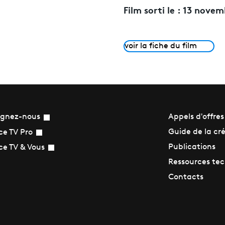
Film sorti le :
13 novem
voir la fiche du film
ignez-nous
Appels d'offres
Guide de la cr
ce TV Pro
Publications
ce TV & Vous
Ressources te
Contacts