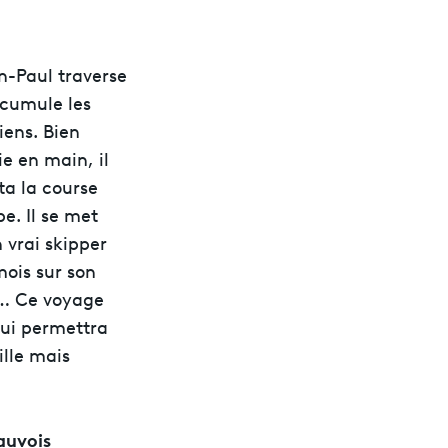
n-Paul traverse
accumule les
iens. Bien
e en main, il
tta la course
e. Il se met
 vrai skipper
mois sur son
n… Ce voyage
lui permettra
lle mais
auvois