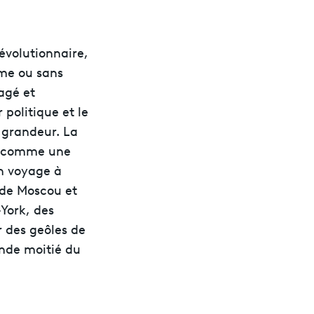
révolutionnaire,
me ou sans
ragé et
 politique et le
 grandeur. La
, comme une
un voyage à
s de Moscou et
-York, des
r des geôles de
onde moitié du