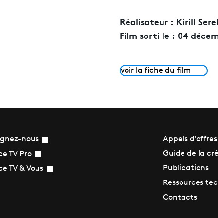
Réalisateur :
Kirill Ser
Film sorti le :
04 décem
voir la fiche du film
ignez-nous
Appels d'offres
Guide de la cr
ce TV Pro
Publications
ce TV & Vous
Ressources te
Contacts