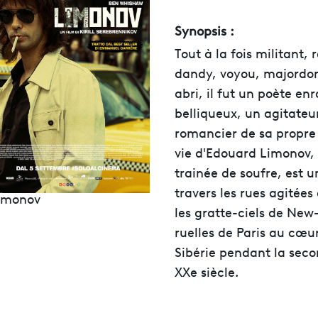
Synopsis :
Tout à la fois militant, 
dandy, voyou, majordo
abri, il fut un poète en
belliqueux, un agitateur
romancier de sa propre
vie d'Edouard Limonov
trainée de soufre, est 
travers les rues agitée
imonov
les gratte-ciels de New
ruelles de Paris au cœu
Sibérie pendant la sec
XXe siècle.