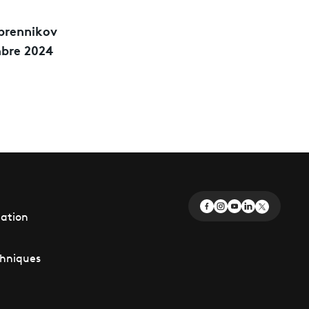
ebrennikov
bre 2024
éation
chniques