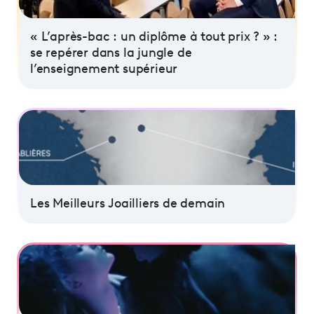
Programme
tv
« L’après-bac : un diplôme à tout prix ? » :
se repérer dans la jungle de
Avantages fidélité
l’enseignement supérieur
connexion
Les Meilleurs Joailliers de demain