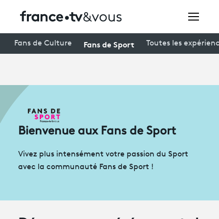
Rechercher
Fans de Sport
Fans de Culture
Toutes les expérien
Festivals
Creators
À la une
Bienvenue aux Fans de Sport
Participer et assister à une émission
Vivez plus intensément votre passion du Sport
À votre écoute
avec la communauté Fans de Sport !
Productions et innovation
Programme
tv