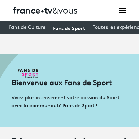
Rechercher
Fans de Sport
Fans de Culture
Toutes les expérien
Festivals
Creators
À la une
Bienvenue aux Fans de Sport
Participer et assister à une émission
Vivez plus intensément votre passion du Sport
À votre écoute
avec la communauté Fans de Sport !
Productions et innovation
Programme
tv