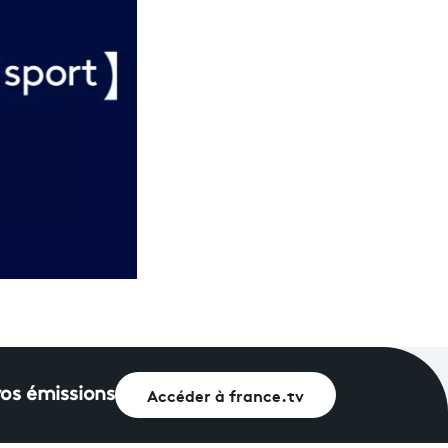
Accéder à france.tv
vos émissions