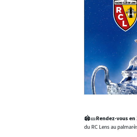
🏟️🎫
Rendez-vous en 
du RC Lens au palmarès