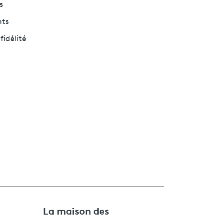
s
nts
fidélité
e
La maison des