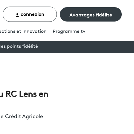
connexion
Avantages fidélité
rcher un contenu
ctions et innovation
Programme
tv
es points fidélité
u RC Lens en
e Crédit Agricole