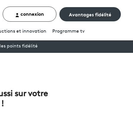
connexion
Avantages fidélité
rcher un contenu
ctions et innovation
Programme
tv
es points fidélité
ussi sur votre
 !