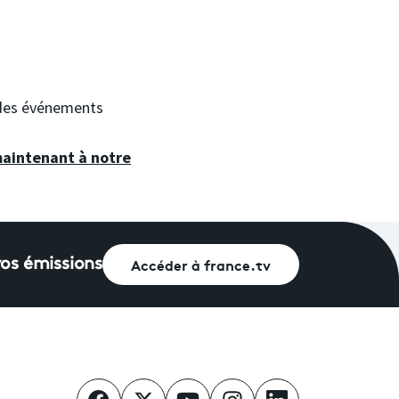
à des événements
maintenant à notre
Accéder à france.tv
vos émissions