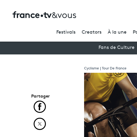
Festivals
Creators
À la une
P
Fans de Culture
Cyclisme | Tour De France
Partager
Partager cet article sur Facebook
Partager cet article sur X