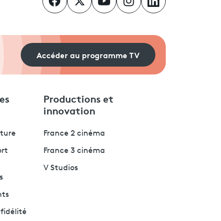
Accéder au programme TV
es
Productions et
innovation
lture
France 2 cinéma
ort
France 3 cinéma
V Studios
s
nts
fidélité