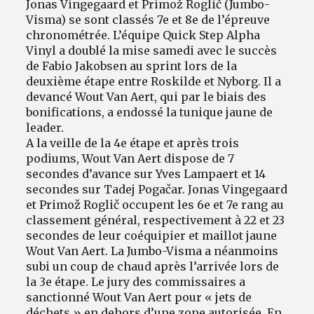
Jonas Vingegaard et Primož Roglič (Jumbo-
Visma) se sont classés 7e et 8e de l’épreuve
chronométrée. L’équipe Quick Step Alpha
Vinyl a doublé la mise samedi avec le succès
de Fabio Jakobsen au sprint lors de la
deuxième étape entre Roskilde et Nyborg. Il a
devancé Wout Van Aert, qui par le biais des
bonifications, a endossé la tunique jaune de
leader.
A la veille de la 4e étape et après trois
podiums, Wout Van Aert dispose de 7
secondes d’avance sur Yves Lampaert et 14
secondes sur Tadej Pogačar. Jonas Vingegaard
et Primož Roglič occupent les 6e et 7e rang au
classement général, respectivement à 22 et 23
secondes de leur coéquipier et maillot jaune
Wout Van Aert. La Jumbo-Visma a néanmoins
subi un coup de chaud après l’arrivée lors de
la 3e étape. Le jury des commissaires a
sanctionné Wout Van Aert pour « jets de
déchets » en dehors d’une zone autorisée. En