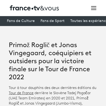
Rechercher
Fans de Culture
Fans de Sport
Toutes les expérien
Festivals
Primož Roglič et Jonas
Creators
Vingegaard, coéquipiers et
À la une
outsiders pour la victoire
finale sur le Tour de France
Participer et assister à une émission
2022
À votre écoute
Tour à tour dauphins des deux dernières éditions du
Productions et innovation
Tour de France
derrière le Slovène Tadej Pogačar
(UAE Team Emirates) en 2020 et 2021, Primož
Programme
tv
Roglič et Jonas Vingegaard (Jumbo-Visma),