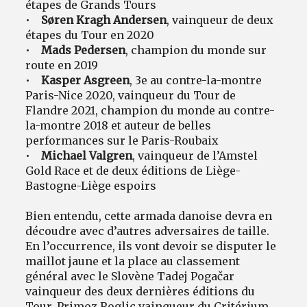
étapes de Grands Tours
•
Søren Kragh Andersen
, vainqueur de deux
étapes du Tour en 2020
•
Mads Pedersen
, champion du monde sur
route en 2019
•
Kasper Asgreen
, 3e au contre-la-montre
Paris-Nice 2020, vainqueur du Tour de
Flandre 2021, champion du monde au contre-
la-montre 2018 et auteur de belles
performances sur le Paris-Roubaix
•
Michael Valgren
, vainqueur de l’Amstel
Gold Race et de deux éditions de Liège-
Bastogne-Liège espoirs
Bien entendu, cette armada danoise devra en
découdre avec d’autres adversaires de taille.
En l’occurrence, ils vont devoir se disputer le
maillot jaune et la place au classement
général avec le Slovène Tadej Pogačar
vainqueur des deux dernières éditions du
Tour,
Primoz Roglic
vainqueur du
Critérium