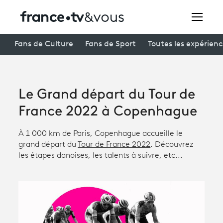
Rechercher
Fans de Culture
Fans de Sport
Toutes les expérien
Festivals
Le Grand départ du Tour de
Creators
France 2022 à Copenhague
À la une
À 1 000 km de Paris, Copenhague accueille le
grand départ du
Tour de France 2022
. Découvrez
Participer et assister à une émission
les étapes danoises, les talents à suivre, etc...
À votre écoute
Productions et innovation
Programme
tv