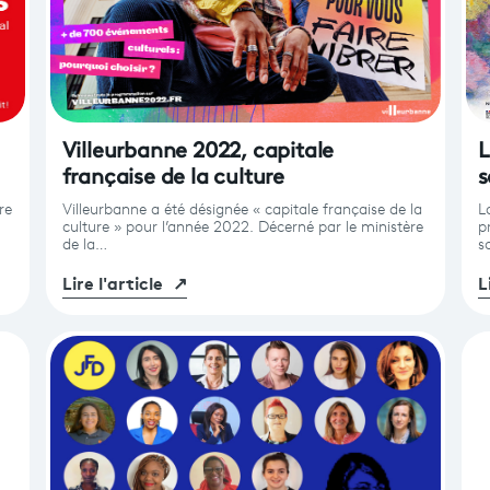
Villeurbanne 2022, capitale
L
française de la culture
s
re
Villeurbanne a été désignée « capitale française de la
L
culture » pour l’année 2022. Décerné par le ministère
p
de la…
s
Lire l'article
↗
L