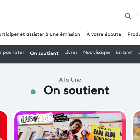
Recherche
articiper et assister à une émission
À votre écoute
Produ
On soutient
 pas rater
Livres
Nos visages
En bref
A la Une
On soutient