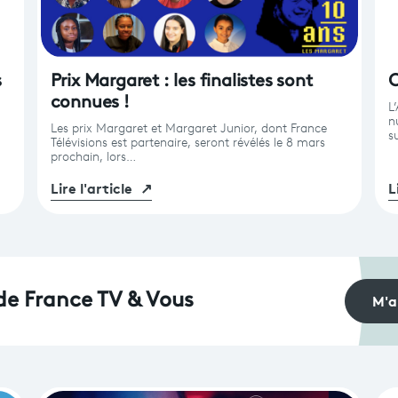
s
Prix Margaret : les finalistes sont
C
connues !
L
n
Les prix Margaret et Margaret Junior, dont France
s
Télévisions est partenaire, seront révélés le 8 mars
prochain, lors…
Lire l'article
↗
L
M'a
 de France TV & Vous