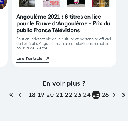
Angoulême 2021 : 8 titres en lice
pour le Fauve d’Angoulême - Prix du
public France Télévisions
Soutien indéfectible de la culture et partenaire officiel
du Festival d’Angoulême, France Télévisions remettra
pour la deuxième…
Lire l'article
↗
En voir plus ?
Première page
Page précédente
Page
De
18
19
20
21
22
23
24
25
26
…