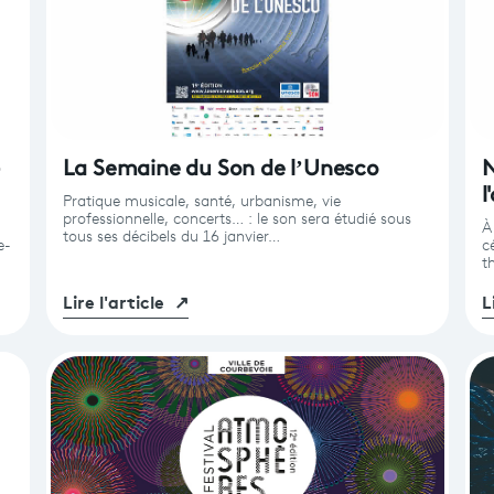
-
La Semaine du Son de l’Unesco
N
l
Pratique musicale, santé, urbanisme, vie
professionnelle, concerts… : le son sera étudié sous
À
tous ses décibels du 16 janvier…
e-
c
t
Lire l'article
↗
L