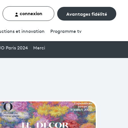
connexion
Avantages fidélité
r un contenu
ctions et innovation
Programme
tv
JO Paris 2024
Merci