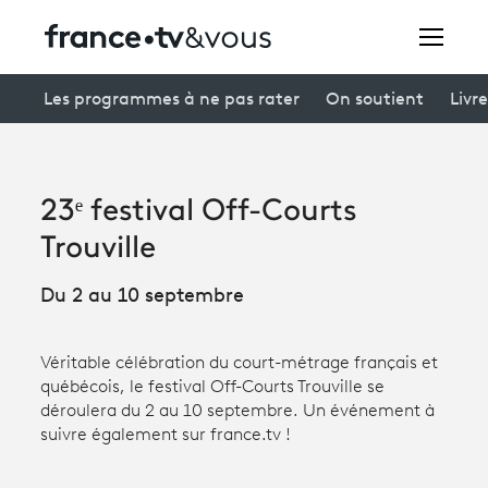
Rechercher
Les programmes à ne pas rater
On soutient
Livre
Festivals
23ᵉ festival Off-Courts
Creators
Trouville
À la une
Du 2 au 10 septembre
Participer et assister à une émission
Véritable célébration du court-métrage français et
À votre écoute
québécois, le festival Off-Courts Trouville se
déroulera du 2 au 10 septembre. Un événement à
Productions et innovation
suivre également sur france.tv !
Programme
tv