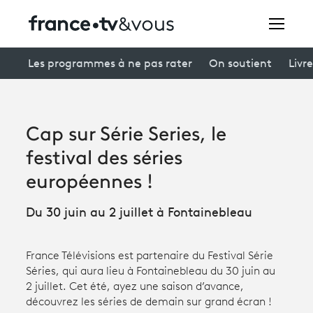
Rechercher
Les programmes à ne pas rater
On soutient
Livre
Festivals
Cap sur Série Series, le
Creators
festival des séries
À la une
européennes !
Participer et assister à une émission
Du 30 juin au 2 juillet à Fontainebleau
À votre écoute
France Télévisions est partenaire du Festival Série
Productions et innovation
Séries, qui aura lieu à Fontainebleau du 30 juin au
2 juillet. Cet été, ayez une saison d’avance,
Programme
tv
découvrez les séries de demain sur grand écran !