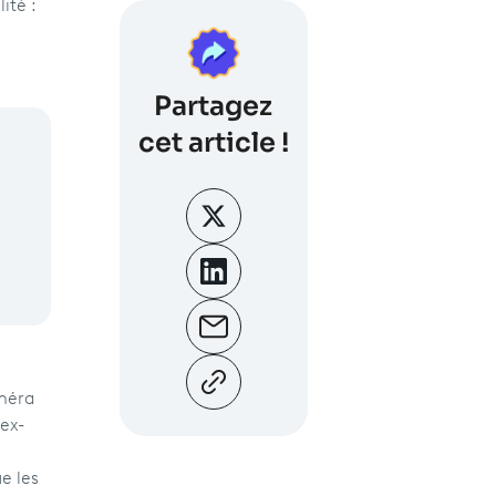
ité :
Partagez
cet article !
améra
'ex-
e
e les