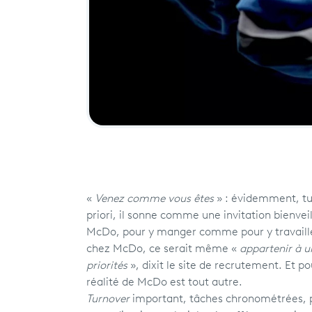
«
Venez comme vous êtes
» : évidemment, tu 
priori, il sonne comme une invitation bienveil
McDo, pour y manger comme pour y travailler,
chez McDo, ce serait même «
appartenir à u
priorités
», dixit le site de recrutement. Et po
réalité de McDo est tout autre.
Turnover
important, tâches chronométrées, 