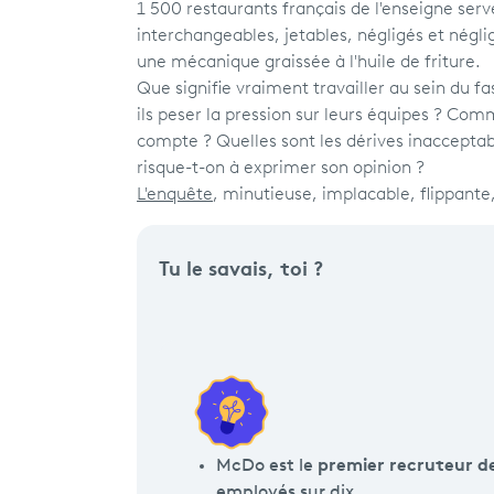
1 500 restaurants français de l'enseigne serv
interchangeables, jetables, négligés et négl
une mécanique graissée à l'huile de friture.
Que signifie vraiment travailler au sein du 
ils peser la pression sur leurs équipes ? C
compte ? Quelles sont les dérives inacceptabl
risque-t-on à exprimer son opinion ?
L'enquête
, minutieuse, implacable, flippante,
Tu le savais, toi ?
premier recruteur d
McDo est le
employés sur dix.