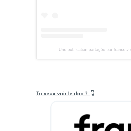
Une publication partagée par francetv 
Tu veux voir le doc ?
👇