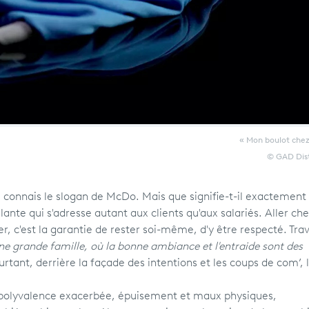
« Mon boulot che
© GAD Dist
connais le slogan de McDo. Mais que signifie-t-il exactement
lante qui s'adresse autant aux clients qu'aux salariés. Aller ch
 c'est la garantie de rester soi-même, d'y être respecté. Trav
ne grande famille, où la bonne ambiance et l'entraide sont des
urtant, derrière la façade des intentions et les coups de com’, 
polyvalence exacerbée, épuisement et maux physiques,