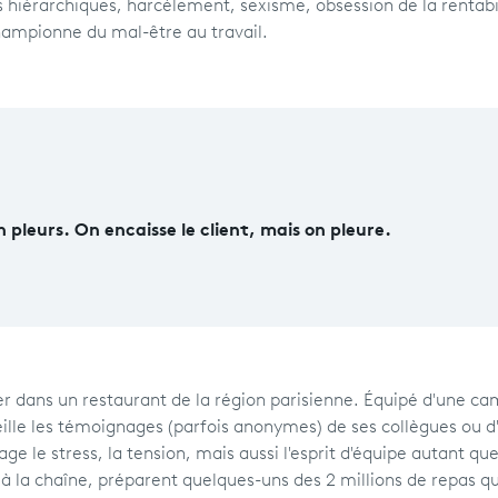
s hiérarchiques, harcèlement, sexisme, obsession de la rentabil
championne du mal-être au travail.
 en pleurs. On encaisse le client, mais on pleure.
er dans un restaurant de la région parisienne. Équipé d'une c
ueille les témoignages (parfois anonymes) de ses collègues ou d
age le stress, la tension, mais aussi l'esprit d'équipe autant qu
, à la chaîne, préparent quelques-uns des 2 millions de repas qu