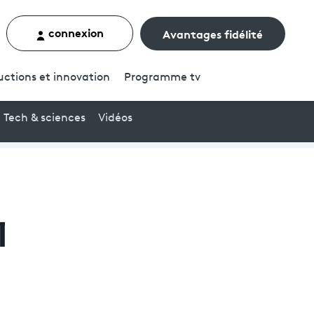
connexion
Avantages fidélité
rcher un contenu
uctions et innovation
Programme
tv
Tech & sciences
Vidéos
l