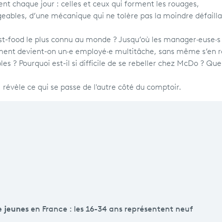
ent chaque jour : celles et ceux qui forment les rouages,
igeables, d’une mécanique qui ne tolère pas la moindre défailla
fast-food le plus connu au monde ? Jusqu’où les manager·euse·s
omment devient-on un·e employé·e multitâche, sans même s’en 
es ? Pourquoi est-il si difficile de se rebeller chez McDo ? Que
 révèle ce qui se passe de l'autre côté du comptoir.
e jeunes
en France : les 16-34 ans représentent neuf