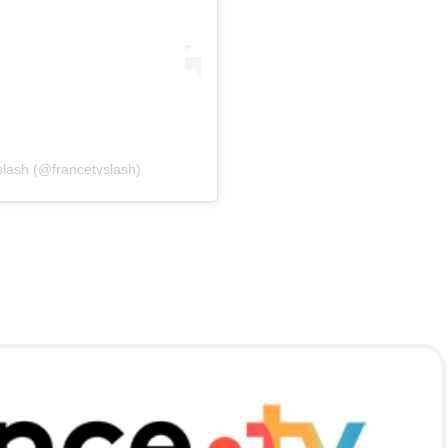
slash (@francetvslash)