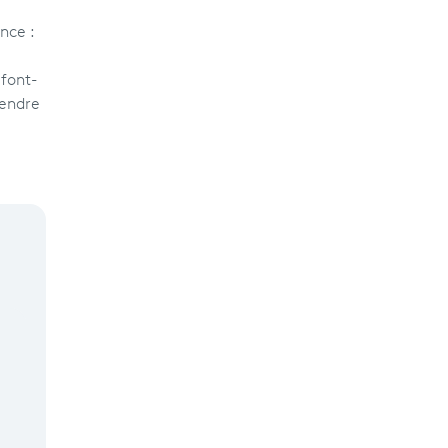
nce :
 font-
rendre