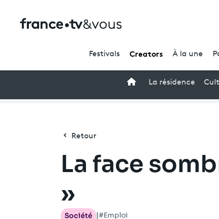
Creators
Festivals
À la une
P
Accueil
La résidence
Cul
Retour
La face somb
»
#Emploi
Société
|