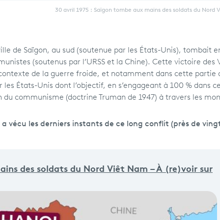
30 avril 1975 : Saïgon tombe aux mains des soldats du Nord
 ville de Saïgon, au sud (soutenue par les États-Unis), tombait e
nistes (soutenus par l’URSS et la Chine). Cette victoire des V
ontexte de la guerre froide, et notamment dans cette partie 
r les États-Unis dont l’objectif, en s’engageant à 100 % dans c
ion du communisme (doctrine Truman de 1947) à travers les mo
vécu les derniers instants de ce long conflit (près de vingt
ains des soldats du Nord Viêt Nam – À (re)voir sur