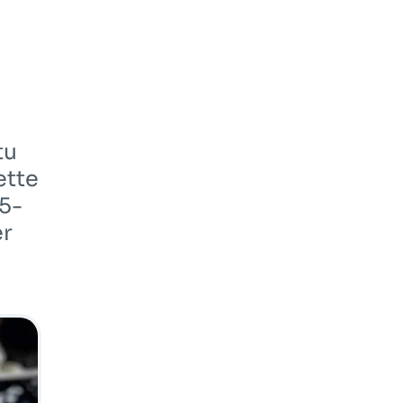
tu
ette
55-
er