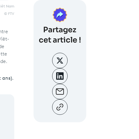
 Viêt Nam
© FTV
Partagez
ntre
cet article !
iêt-
de
ette
nde.
 ans).