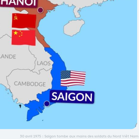
30 avril 1975 : Saïgon tombe aux mains des soldats du Nord Viêt Nam