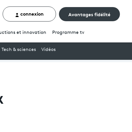
connexion
Avantages fidélité
rcher un contenu
uctions et innovation
Programme
tv
Tech & sciences
Vidéos
x