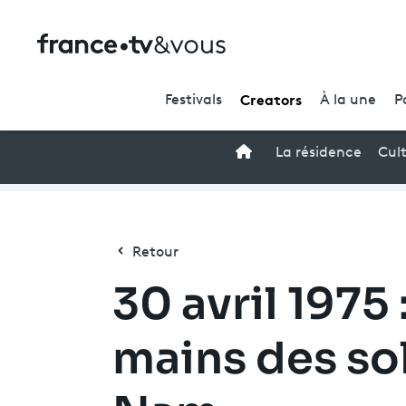
Creators
Festivals
À la une
P
Accueil
La résidence
Cul
Retour
30 avril 1975
mains des so