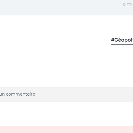
© FTV
#Géopol
r un commentaire.