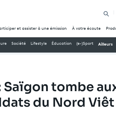
Reche
articiper et assister à une émission
À votre écoute
Prod
Ailleurs
ture
Société
Lifestyle
Éducation
(e-)Sport
 : Saïgon tombe au
ldats du Nord Viêt