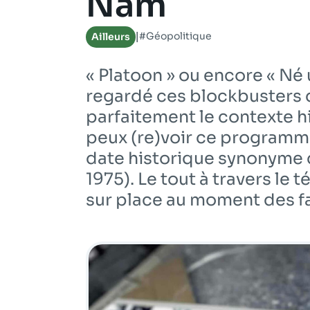
Nam
#Géopolitique
Ailleurs
|
« Platoon » ou encore « Né un
regardé ces blockbusters d
parfaitement le contexte hi
peux (re)voir ce programme 
date historique synonyme d
1975). Le tout à travers le
sur place au moment des fa