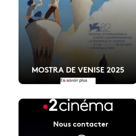
MOSTRA DE VENISE 2025
En savoir plus
>
A PIED D'OEUVRE de Valérie Donzelli obtient Le
Nous contacter