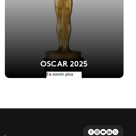
OSCAR 2025
En savoir plus
>
ge