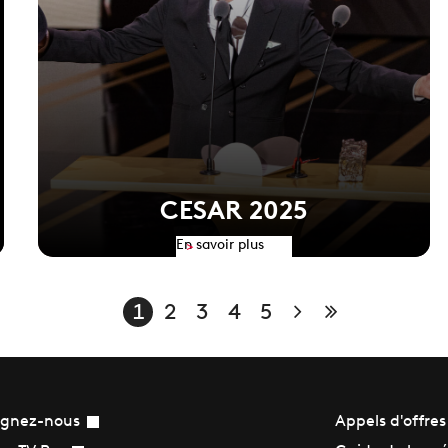
CESAR 2025
En savoir plus
>
Page suivante
Dernière pa
1
2
3
4
5
ignez-nous
Appels d'offres