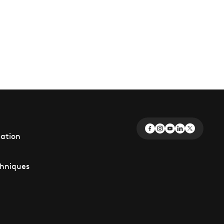
éation
chniques