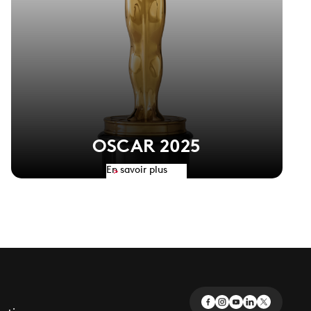
OSCAR 2025
En savoir plus
>
ge