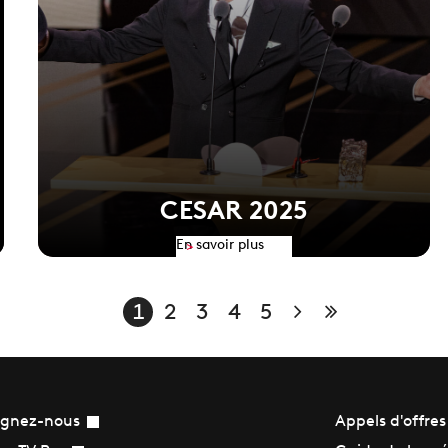
CESAR 2025
En savoir plus
>
Page suivante
Dernière pa
1
2
3
4
5
ignez-nous
Appels d'offres