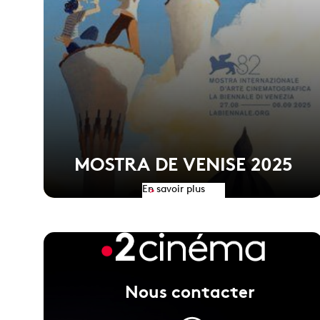
MOSTRA DE VENISE 2025
En savoir plus
>
A PIED D'OEUVRE de Valérie Donzelli obtient Le
Nous contacter