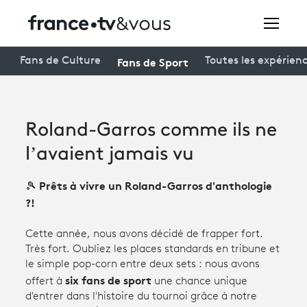
Rechercher
Fans de Sport
Fans de Culture
Toutes les expérien
Festivals
Roland-Garros comme ils ne
Creators
l’avaient jamais vu
À la une
Prêts à vivre un Roland-Garros d'anthologie
🎾
?!
Participer et assister à une émission
À votre écoute
Cette année, nous avons décidé de frapper fort.
Très fort. Oubliez les places standards en tribune et
Productions et innovation
le simple pop-corn entre deux sets : nous avons
six fans de sport
offert à
une chance unique
Programme
tv
d'entrer dans l'histoire du tournoi grâce à notre