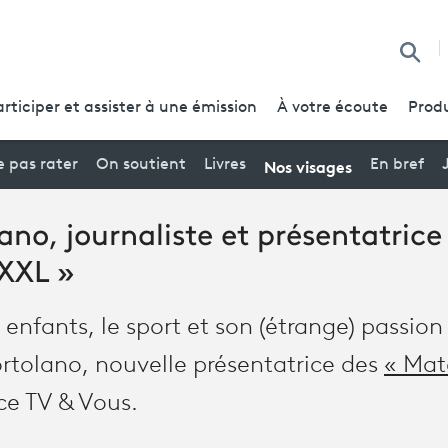
Reche
articiper et assister à une émission
À votre écoute
Produ
Nos visages
 pas rater
On soutient
Livres
En bref
ano, journaliste et présentatrice
 XXL »
 enfants, le sport et son (étrange) passion 
ortolano, nouvelle présentatrice des
« Mat
ce TV & Vous.