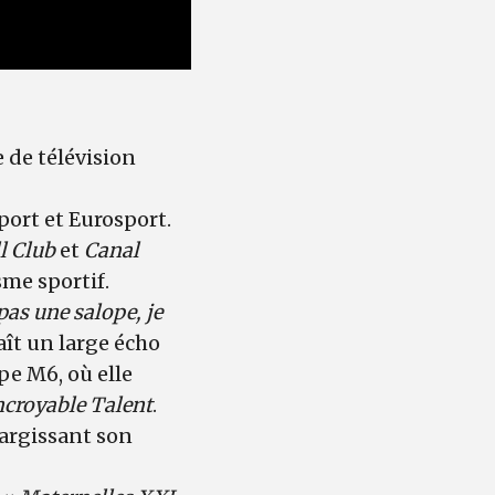
e de télévision
port et Eurosport.
l Club
et
Canal
me sportif.
 pas une salope, je
aît un large écho
pe M6, où elle
ncroyable Talent
.
largissant son