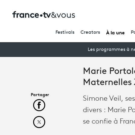
À la une
Festivals
Creators
P
Les programmes à ne
Marie Portol
Maternelles
Partager
Simone Veil, ses
Partager cet article sur Facebook
divers : Marie P
se confie à Fran
Partager cet article sur X