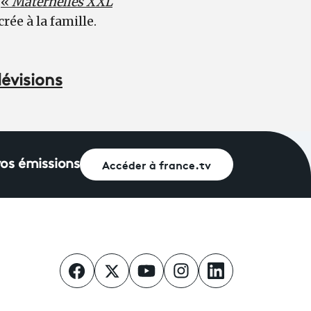
s
«
Maternelles XXL
ée à la famille.
lévisions
Accéder à france.tv
vos émissions