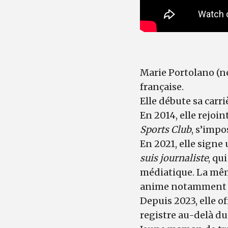
Marie Portolano (né
française.
Elle débute sa carr
En 2014, elle rejoi
Sports Club
, s’imp
En 2021, elle sign
suis journaliste
, qu
médiatique. La même
anime notammen
Depuis 2023, elle o
registre au-delà du