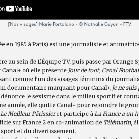
[Nos visages] Marie Portolano - © Nathalie Guyon - FTV
e en 1985 à Paris) est une journaliste et animatric
ière au sein de L’Équipe TV, puis passe par Orange S
nt Canal+ où elle présente
Jour de foot, Canal Footbal
osant comme l’un des visages féminins du journalis
e un documentaire marquant pour Canal+,
Je ne suis
i dénonce le sexisme dans le milieu sportif et conn
 année, elle quitte Canal+ pour rejoindre le grou
t
Le Meilleur Pâtissier
et participe à
La France a un I
fficie sur France 2 en co-animation de
Télématin
, é
 sport et du divertissement.