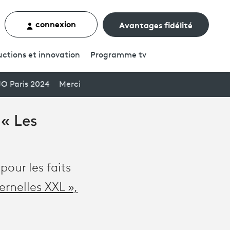
connexion
Avantages fidélité
rcher un contenu
ctions et innovation
Programme
tv
JO Paris 2024
Merci
 « Les
pour les faits
ernelles XXL »,