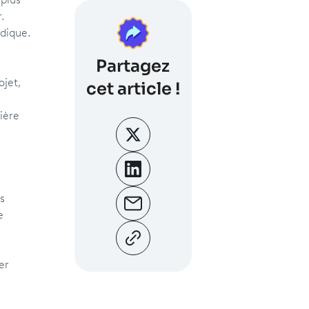
 plus
.
udique.
Partagez
ojet,
cet article !
ière
s
e
er