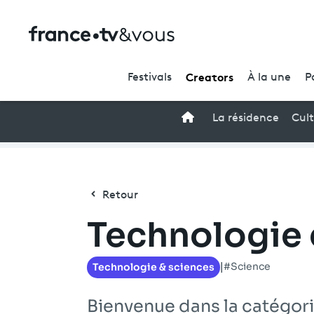
Creators
Festivals
À la une
P
Accueil
La résidence
Cul
Retour
Technologie 
#Science
Technologie & sciences
|
Bienvenue dans la catégori