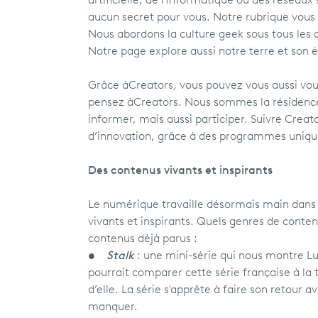
artificielle, de l'informatique ou des réseaux
aucun secret pour vous. Notre rubrique vous
Nous abordons la culture geek sous tous les 
Notre page explore aussi notre terre et son 
Grâce à
Creators
,
vous pouvez vous aussi vous
pensez à
Creators. Nous sommes la résidence
informer, mais aussi participer. Suivre Creato
d’innovation, grâce à des programmes uniqu
Des contenus vivants et inspirants
Le numérique travaille désormais main dans l
vivants et inspirants. Quels genres de conte
contenus déjà parus :
•
Stalk
: une mini-série qui nous montre L
pourrait comparer cette série française à la
d’elle. La série s'apprête à faire son retour 
manquer.