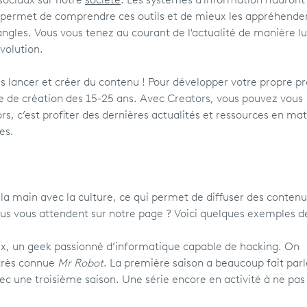
 sociaux sur notre
société
. Les systèmes d'information n'auront
 permet de comprendre ces outils et de mieux les appréhender
angles. Vous vous tenez au courant de l'actualité de manière l
évolution.
 lancer et créer du contenu ! Pour développer votre propre pr
 de création des 15-25 ans. Avec Creators, vous pouvez vous
rs, c’est profiter des dernières actualités et ressources en mat
es.
a main avec la culture, ce qui permet de diffuser des contenu
nus vous attendent sur notre page ? Voici quelques exemples d
ux, un geek passionné d’informatique capable de hacking. On
 très connue
Mr Robot
. La première saison a beaucoup fait parl
avec une troisième saison. Une série encore en activité à ne pas