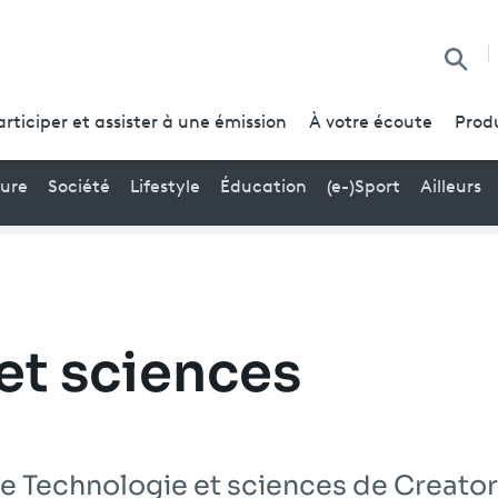
Reche
articiper et assister à une émission
À votre écoute
Prod
ture
Société
Lifestyle
Éducation
(e-)Sport
Ailleurs
et sciences
e Technologie et sciences de Creator