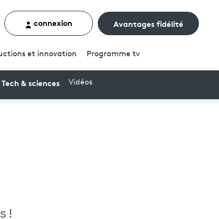
connexion
Avantages fidélité
rcher un contenu
uctions et innovation
Programme
tv
Tech & sciences
Vidéos
s !