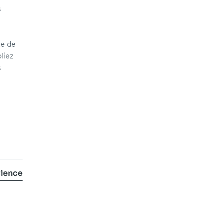
s
ne de
liez
s
ience