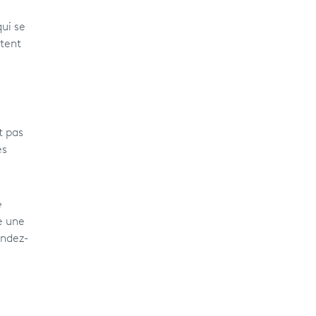
qui se
ntent
t pas
es
e
e une
endez-