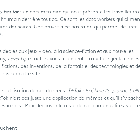
du boulot
: un documentaire qui nous présente les travailleurs 
de l’humain derrière tout ça. Ce sont les data workers qui alime
ires dérisoires. Une œuvre à ne pas rater, qui permet de tirer
A.
édiés aux jeux vidéo, à la science-fiction et aux nouvelles
lay,
Level Up
et autres vous attendent. La culture geek, ce n’es
fictions, des inventions, de la fantaisie, des technologies et d
nus sur notre site.
e l'utilisation de nos données.
TikTok : la Chine t’espionne-t-ell
Tok n’est pas juste une application de mèmes et qu’il s’y cach
ésormais ! Pour découvrir le reste de nos
contenus lifestyle
, r
touchent