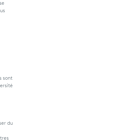
 se
ous
s sont
ersité
ser du
tres