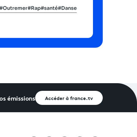
#Outremer
#Rap
#santé
#Danse
vos émissions
Accéder à france.tv