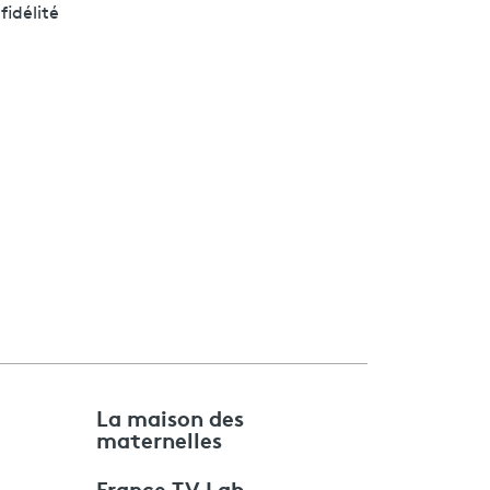
fidélité
e
La maison des
maternelles
France TV Lab