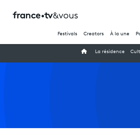
Festivals
Creators
À la une
P
Accueil
La résidence
Cul