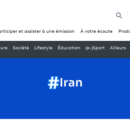
Reche
articiper et assister à une émission
À votre écoute
Produ
ture
Société
Lifestyle
Éducation
(e-)Sport
Ailleurs
Iran