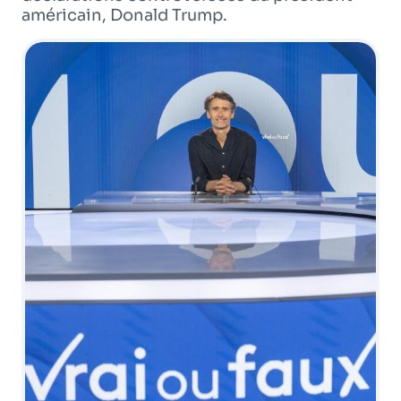
Programme
tv
américain, Donald Trump.
Avantages fidélité
connexion