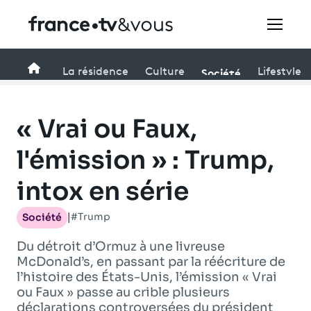
Rechercher
Accueil
Société
La résidence
Culture
Lifestyle
Festivals
« Vrai ou Faux,
Creators
l'émission » : Trump,
intox en série
À la une
#Trump
Société
|
Participer et assister à une émission
Du détroit d’Ormuz à une livreuse
À votre écoute
McDonald’s, en passant par la réécriture de
l’histoire des États-Unis, l’émission « Vrai
Productions et innovation
ou Faux » passe au crible plusieurs
déclarations controversées du président