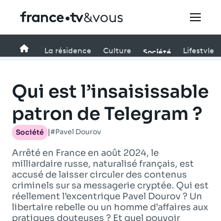
Rechercher
Accueil
Société
La résidence
Culture
Lifestyle
Festivals
Qui est l’insaisissable
Creators
patron de Telegram ?
#Pavel Dourov
Société
À la une
|
Arrêté en France en août 2024, le
Participer et assister à une émission
milliardaire russe, naturalisé français, est
accusé de laisser circuler des contenus
À votre écoute
criminels sur sa messagerie cryptée. Qui est
réellement l’excentrique Pavel Dourov ? Un
Productions et innovation
libertaire rebelle ou un homme d’affaires aux
pratiques douteuses ? Et quel pouvoir