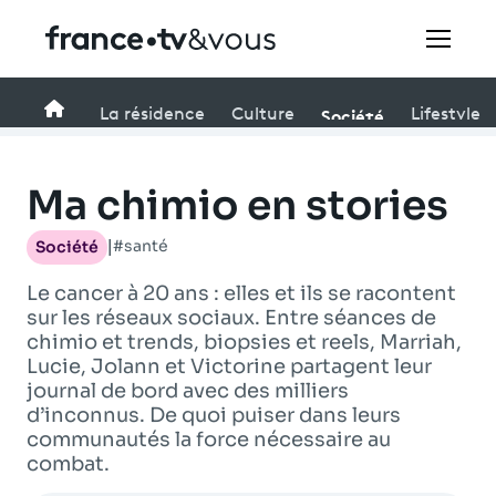
Rechercher
Accueil
Société
La résidence
Culture
Lifestyle
Festivals
Ma chimio en stories
Creators
#santé
Société
|
Le cancer à 20 ans : elles et ils se racontent
À la une
sur les réseaux sociaux. Entre séances de
chimio et trends, biopsies et reels, Marriah,
Participer et assister à une émission
Lucie, Jolann et Victorine partagent leur
journal de bord avec des milliers
À votre écoute
d’inconnus. De quoi puiser dans leurs
communautés la force nécessaire au
Productions et innovation
combat.