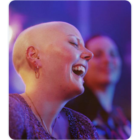
Programme
tv
Avantages fidélité
connexion