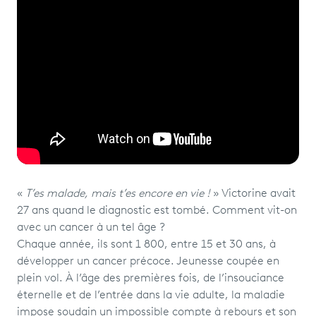
«
T’es malade, mais t’es encore en vie !
» Victorine avait
27 ans quand le diagnostic est tombé. Comment vit-on
avec un cancer à un tel âge ?
Chaque année, ils sont 1 800, entre 15 et 30 ans, à
développer un cancer précoce. Jeunesse coupée en
plein vol. À l’âge des premières fois, de l’insouciance
éternelle et de l’entrée dans la vie adulte, la maladie
impose soudain un impossible compte à rebours et son