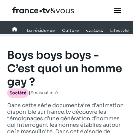
Rechercher
Accueil
Société
La résidence
Culture
Lifestyle
Festivals
Boys boys boys -
Creators
C’est quoi un homme
gay ?
À la une
#masculinité
Société
|
Participer et assister à une émission
Dans cette série documentaire d’animation
À votre écoute
disponible sur france.tv découvre les
témoignages d’une génération d’hommes
Productions et innovation
qui interrogent les normes établies autour
de la masculinité. Dans cet épisode de