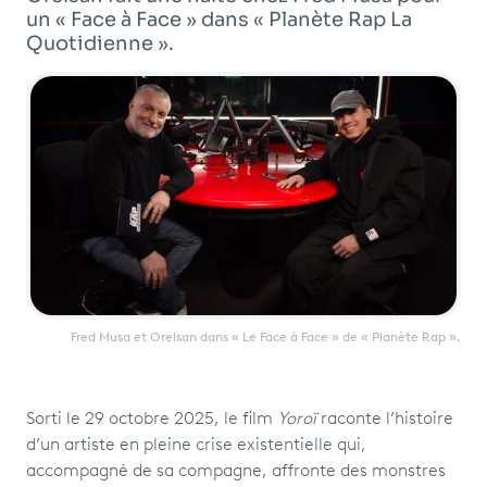
Programme
tv
un « Face à Face » dans « Planète Rap La
Quotidienne ».
Avantages fidélité
connexion
Fred Musa et Orelsan dans « Le Face à Face » de « Planète Rap ».
Sorti le 29 octobre 2025, le film
Yoroï
raconte l’histoire
d’un artiste en pleine crise existentielle qui,
accompagné de sa compagne, affronte des monstres