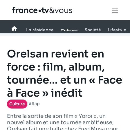
Rechercher
Accueil
Culture
La résidence
Société
Lifestyle
Festivals
Orelsan revient en
Creators
force : film, album,
tournée… et un « Face
À la une
à Face » inédit
Participer et assister à une émission
#Rap
Culture
|
À votre écoute
Entre la sortie de son film « Yoroï », un
Productions et innovation
nouvel album et une tournée ambitieuse,
Orelsan fait une halte chez Fred Musa pour