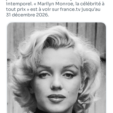
intemporel. « Marilyn Monroe, la célébrité à
Programme
tv
tout prix » est à voir sur france.tv jusqu’au
31 décembre 2026.
Avantages fidélité
connexion