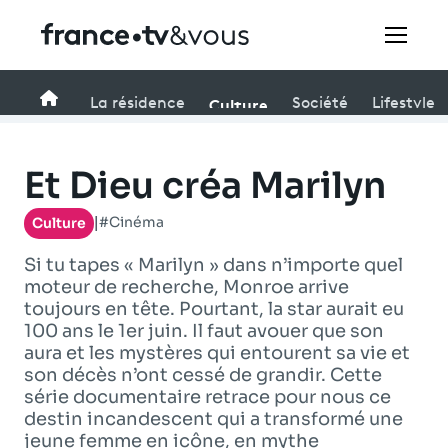
Rechercher
Accueil
Culture
La résidence
Société
Lifestyle
Festivals
Et Dieu créa Marilyn
Creators
#Cinéma
Culture
|
Si tu tapes « Marilyn » dans n’importe quel
À la une
moteur de recherche, Monroe arrive
toujours en tête. Pourtant, la star aurait eu
Participer et assister à une émission
100 ans le 1er juin. Il faut avouer que son
aura et les mystères qui entourent sa vie et
À votre écoute
son décès n’ont cessé de grandir. Cette
série documentaire retrace pour nous ce
Productions et innovation
destin incandescent qui a transformé une
jeune femme en icône, en mythe