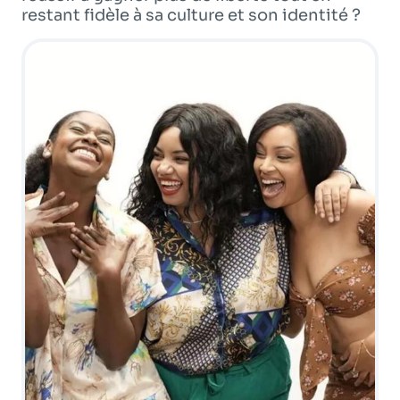
Programme
tv
restant fidèle à sa culture et son identité ?
Avantages fidélité
connexion