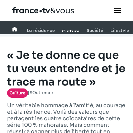
Rechercher
Accueil
Culture
La résidence
Société
Lifestyle
Festivals
« Je te donne ce que
Creators
tu veux entendre et je
trace ma route »
À la une
#Outremer
Culture
|
Participer et assister à une émission
Un véritable hommage à l’amitié, au courage
À votre écoute
et à la résilience. Voilà des valeurs que
partagent les quatre colocataires de cette
Productions et innovation
série 100 % mahoraise. Mais comment
réussir à gagner plus de liberté tout en