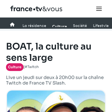
Rechercher
Accueil
Culture
La résidence
Société
Lifestyle
Festivals
BOAT, la culture au
Creators
sens large
#Twitch
Culture
À la une
|
Live un jeudi sur deux à 20h00 sur la chaîne
Participer et assister à une émission
Twitch de France TV Slash.
À votre écoute
Productions et innovation