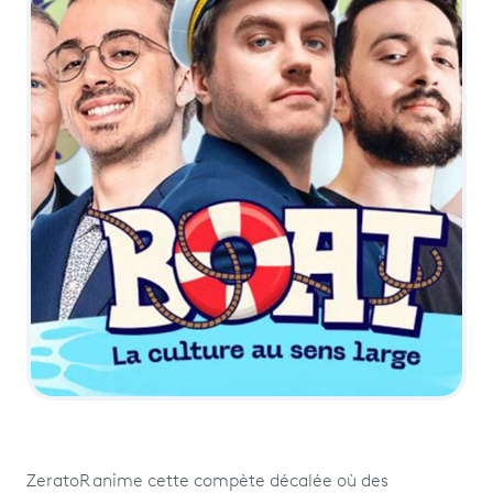
Programme
tv
Avantages fidélité
connexion
ZeratoR anime cette compète décalée où des