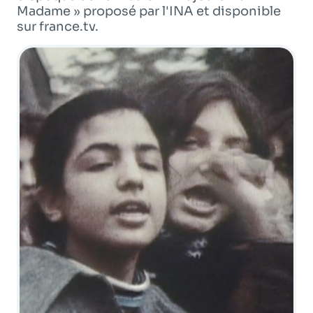
Programme
tv
Madame » proposé par l'INA et disponible
sur france.tv.
Avantages fidélité
connexion