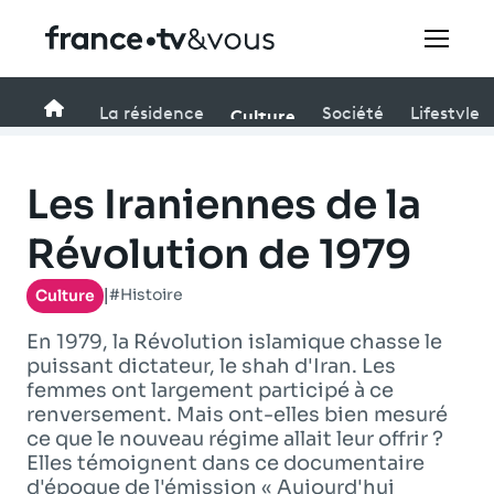
Rechercher
Accueil
Culture
La résidence
Société
Lifestyle
Festivals
Les Iraniennes de la
Creators
Révolution de 1979
#Histoire
Culture
À la une
|
En 1979, la Révolution islamique chasse le
Participer et assister à une émission
puissant dictateur, le shah d'Iran. Les
femmes ont largement participé à ce
À votre écoute
renversement. Mais ont-elles bien mesuré
ce que le nouveau régime allait leur offrir ?
Productions et innovation
Elles témoignent dans ce documentaire
d'époque de l'émission « Aujourd'hui